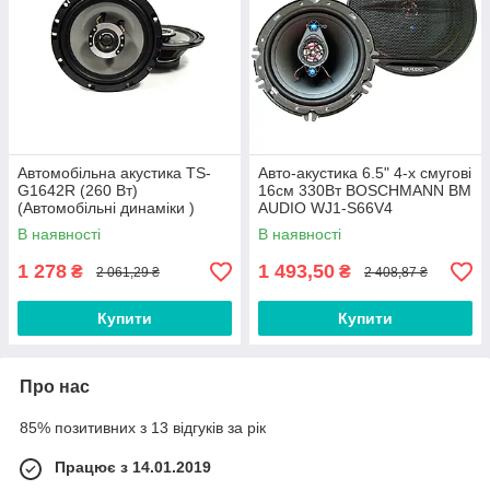
Автомобільна акустика TS-
Авто-акустика 6.5" 4-х смугові
G1642R (260 Вт)
16см 330Вт BOSCHMANN BM
(Автомобільні динаміки )
AUDIO WJ1-S66V4
В наявності
В наявності
1 278
1 493,50
₴
₴
2 061,29 ₴
2 408,87 ₴
Купити
Купити
Про нас
85% позитивних з 13 відгуків за рік
Працює з 14.01.2019