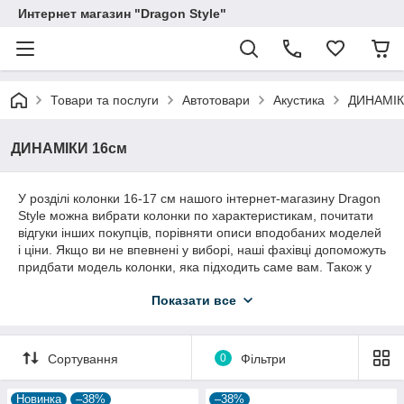
Интернет магазин "Dragon Style"
Товари та послуги
Автотовари
Акустика
ДИНАМІК
ДИНАМІКИ 16см
У розділі колонки 16-17 см нашого інтернет-магазину Dragon
Style можна вибрати колонки по характеристикам, почитати
відгуки інших покупців, порівняти описи вподобаних моделей
і ціни. Якщо ви не впевнені у виборі, наші фахівці допоможуть
придбати модель колонки, яка підходить саме вам. Також у
нас можна підібрати супутні товари для колонок і оформити
Показати все
доставку. Для вас – широкий вибір привабливі ціни на
колонки в інтернет-магазині Dragon Style
Сортування
0
Фільтри
Новинка
–38%
–38%