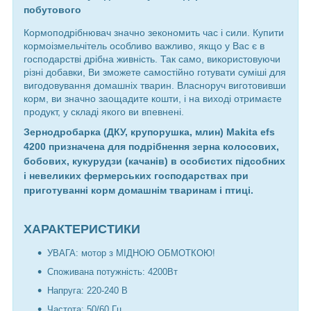
побутового
Кормоподрібнювач
значно зекономить час і сили. Купити
кормоізмельчітель особливо важливо, якщо у Вас є в
господарстві дрібна живність. Так само, використовуючи
різні добавки, Ви зможете самостійно готувати суміші для
вигодовування домашніх тварин. Власноруч виготовивши
корм, ви значно заощадите кошти, і на виході отримаєте
продукт, у складі якого ви впевнені.
Зернодробарка (ДКУ, крупорушка, млин) Makita efs
4200 призначена для подрібнення зерна колосових,
бобових, кукурудзи (качанів) в особистих підсобних
і невеликих фермерських господарствах при
приготуванні корм домашнім тваринам і птиці.
ХАРАКТЕРИСТИКИ
УВАГА: мотор з МІДНОЮ ОБМОТКОЮ!
Споживана потужність: 4200Вт
Напруга: 220-240 В
Частота: 50/60 Гц