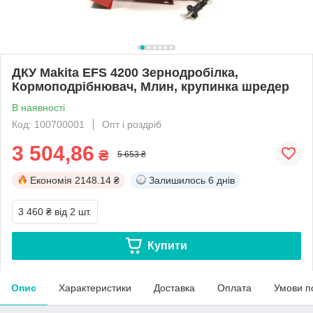
ДКУ Makita EFS 4200 Зернодробілка,
Кормоподрібнювач, Млин, крупинка шредер
В наявності
Код: 100700001
Опт і роздріб
3 504,86
₴
5 653 ₴
Економія
2148.14 ₴
Залишилось
6 днів
3 460 ₴
від 2 шт.
Купити
Опис
Характеристики
Доставка
Оплата
Умови п