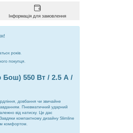
Інформація для замовлення
н!
тьох років.
ного покупця.
ош) 550 Вт / 2.5 А
/
рдління, довбання чи звичайне
м завданням. Пневматичний ударний
алежно від натиску. Це дає
 Завдяки компактному дизайну Slimline
ким комфортом.