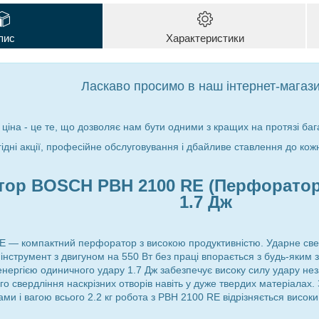
пис
Характеристики
Ласкаво просимо в наш інтернет-магази
 ціна - це те, що дозволяє нам бути одними з кращих на протязі бага
гідні акції, професійне обслуговування і дбайливе ставлення до кож
ор BOSCH PBH 2100 RE (Перфоратор Б
1.7 Дж
E — компактний перфоратор з високою продуктивністю. Ударне све
інструмент з двигуном на 550 Вт без праці впорається з будь-яки
енергією одиничного удару 1.7 Дж забезпечує високу силу удару нез
го свердління наскрізних отворів навіть у дуже твердих матеріалах.
ами і вагою всього 2.2 кг робота з PBH 2100 RE відрізняється висо