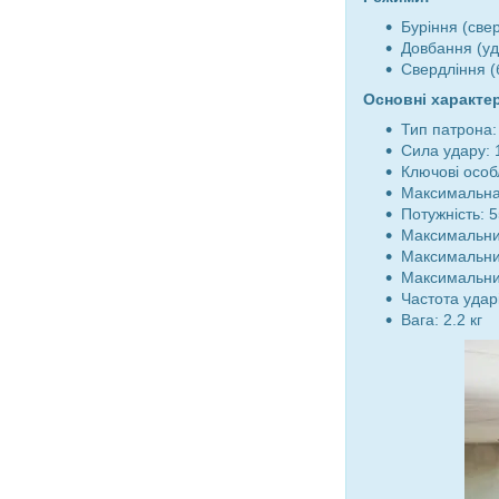
Буріння (све
Довбання (уд
Свердління (
Основні характе
Тип патрона:
Сила удару: 
Ключові особ
Максимальна 
Потужність: 5
Максимальний
Максимальний
Максимальний
Частота ударі
Вага: 2.2 кг