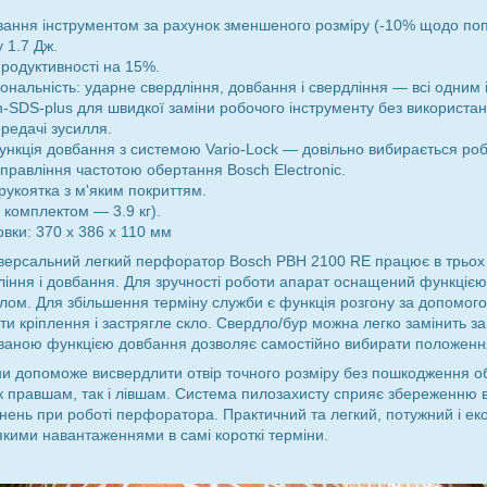
ування інструментом за рахунок зменшеного розміру (-10% щодо поп
 1.7 Дж.
родуктивності на 15%.
ональність: ударне свердління, довбання і свердління — всі одним
-SDS-plus для швидкої заміни робочого інструменту без використан
редачі зусилля.
нкція довбання з системою Vario-Lock — довільно вибирається ро
правління частотою обертання Bosch Electronic.
рукоятка з м'яким покриттям.
(з комплектом — 3.9 кг).
овки: 370 x 386 x 110 мм
ніверсальний легкий перфоратор Bosch PBH 2100 RE працює в трьо
ління і довбання. Для зручності роботи апарат оснащений функцією
ом. Для збільшення терміну служби є функція розгону за допомого
ти кріплення і застрягле скло. Свердло/бур можна легко замінить з
ованою функцією довбання дозволяє самостійно вибирати положенн
и допоможе висвердлити отвір точного розміру без пошкодження о
к правшам, так і лівшам. Система пилозахисту сприяє збереженню всі
ень при роботі перфоратора. Практичний та легкий, потужний і е
якими навантаженнями в самі короткі терміни.