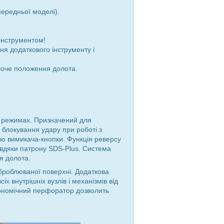
ередньої моделі).
 інструментом!
ня додаткового інструменту і
боче положення долота.
х режимах. Призначений для
 блокування удару при роботі з
ю вимикача-кнопки. Функція реверсу
авдяки патрону SDS-Plus. Система
я долота.
броблюваної поверхні. Додаткова
х внутрішніх вузлів і механізмів від
кономічний перфоратор дозволить