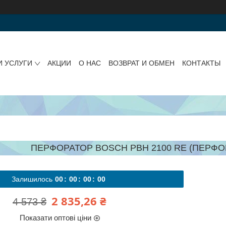
И УСЛУГИ
АКЦИИ
О НАС
ВОЗВРАТ И ОБМЕН
КОНТАКТЫ
ПЕРФОРАТОР BOSCH PBH 2100 RE (ПЕРФОРА
Залишилось
0
0
0
0
0
0
0
0
2 835,26 ₴
4 573 ₴
Показати оптові ціни