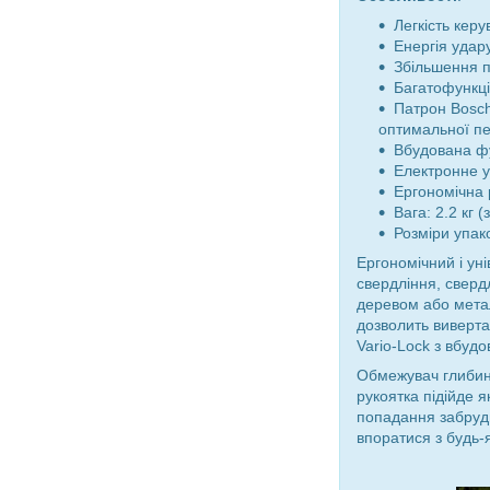
Легкість кер
Енергія удару
Збільшення п
Багатофункці
Патрон Bosch
оптимальної пе
Вбудована фу
Електронне у
Ергономічна 
Вага: 2.2 кг 
Розміри упак
Ергономічний і у
свердління, сверд
деревом або метал
дозволить виверта
Vario-Lock з вбуд
Обмежувач глибин
рукоятка підійде я
попадання забрудн
впоратися з будь-