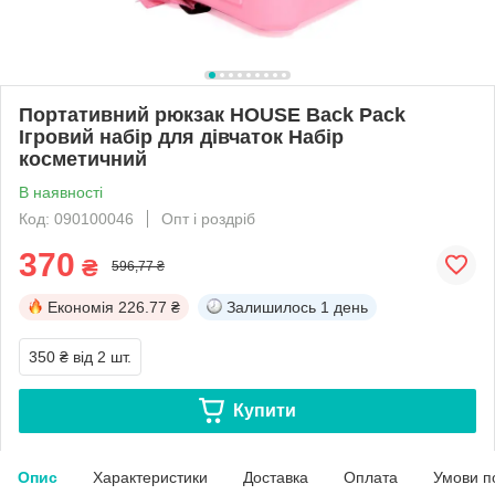
Портативний рюкзак HOUSE Back Pack
Ігровий набір для дівчаток Набір
косметичний
В наявності
Код: 090100046
Опт і роздріб
370
₴
596,77 ₴
Економія
226.77 ₴
Залишилось
1 день
350 ₴
від 2 шт.
Купити
Опис
Характеристики
Доставка
Оплата
Умови п