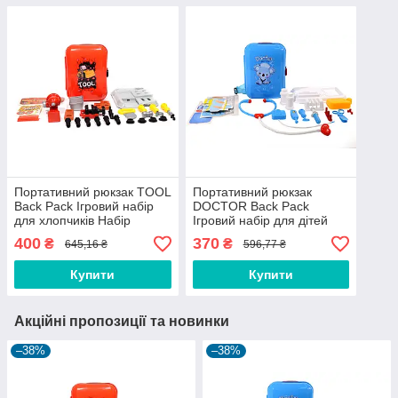
Портативний рюкзак TOOL
Портативний рюкзак
Back Pack Ігровий набір
DOCTOR Back Pack
для хлопчиків Набір
Ігровий набір для дітей
інструментів для дітей
Набір медичний
400
370
₴
₴
645,16 ₴
596,77 ₴
Купити
Купити
Акційні пропозиції та новинки
–38%
–38%