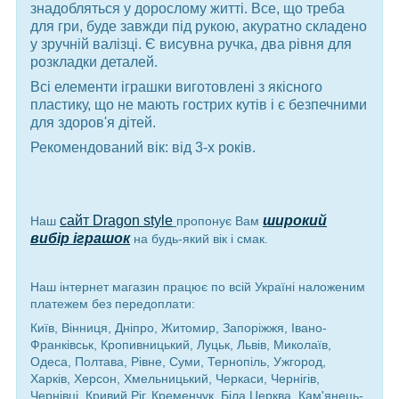
знадобляться у дорослому житті. Все, що треба
для гри, буде завжди під рукою, акуратно складено
у зручній валізці. Є висувна ручка, два рівня для
розкладки деталей
.
Всі елементи іграшки виготовлені з якісного
пластику, що не мають гострих кутів і є безпечними
для здоров'я дітей.
Рекомендований вік: від 3-х років.
сайт Dragon style
широкий
Наш
пропонує Вам
вибір іграшок
на будь-який вік і смак
.
Наш інтернет магазин працює по всій Україні наложеним
платежем без передоплати:
Київ, Вінниця, Дніпро, Житомир, Запоріжжя, Івано-
Франківськ, Кропивницький, Луцьк, Львів, Миколаїв,
Одеса, Полтава, Рівне, Суми, Тернопіль, Ужгород,
Харків, Херсон, Хмельницький, Черкаси, Чернігів,
Чернівці, Кривий Ріг, Кременчук, Біла Церква, Кам'янець-