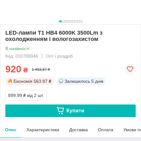
LED-лампи T1 HB4 6000K 3500Lm з
охолодженням і вологозахистом
В наявності
Код: 010700046
Опт і роздріб
920
₴
1 483,87 ₴
Економія
563.87 ₴
Залишилось
5 днів
899,99 ₴
від 2 шт.
Купити
Опис
Характеристики
Доставка
Оплата
Умови п