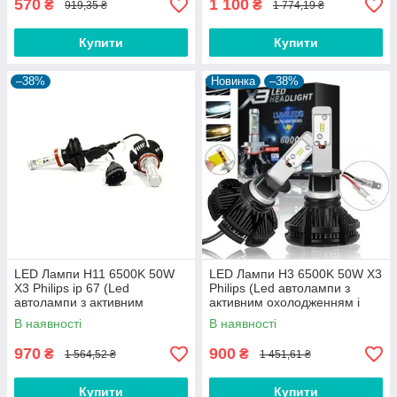
570
1 100
₴
₴
919,35 ₴
1 774,19 ₴
Купити
Купити
–38%
Новинка
–38%
LED Лампи H11 6500K 50W
LED Лампи H3 6500K 50W X3
X3 Philips ip 67 (Led
Philips (Led автолампи з
автолампи з активним
активним охолодженням і
охолодженням )
ip67)
В наявності
В наявності
970
900
₴
₴
1 564,52 ₴
1 451,61 ₴
Купити
Купити