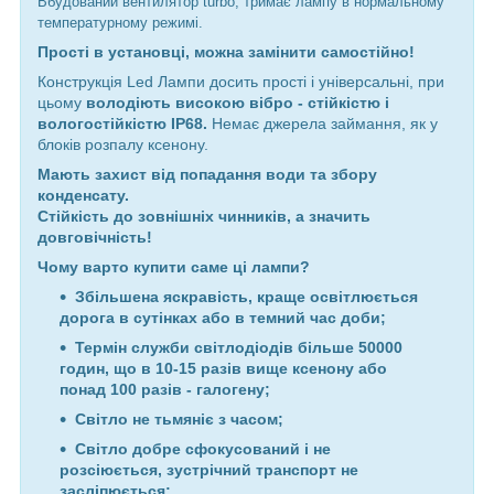
Вбудований вентилятор turbo, тримає лампу в нормальному
температурному режимі.
Прості в установці, можна замінити самостійно!
Конструкція Led Лампи досить прості і універсальні, при
цьому
володіють високою вібро - стійкістю і
вологостійкістю IP68.
Немає джерела займання, як у
блоків розпалу ксенону.
Мають захист від попадання води та збору
конденсату.
Стійкість до зовнішніх чинників, а значить
довговічність!
Чому варто купити саме ці лампи?
Збільшена яскравість, краще освітлюється
дорога в сутінках або в темний час доби;
Термін служби світлодіодів більше 50000
годин, що в 10-15 разів вище ксенону або
понад 100 разів - галогену;
Світло не тьмяніє з часом;
Світло добре сфокусований і не
розсіюється, зустрічний транспорт не
засліпюється;