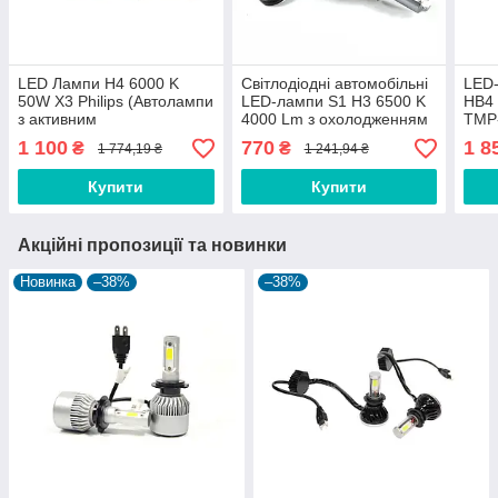
LED Лампи H4 6000 K
Світлодіодні автомобільні
LED
50W X3 Philips (Автолампи
LED-лампи S1 H3 6500 K
HB4 
з активним
4000 Lm з охолодженням
TMP-
охолодженням)
LED Headlight комплект 2
1 100
770
1 8
₴
₴
1 774,19 ₴
1 241,94 ₴
шт.
Купити
Купити
Акційні пропозиції та новинки
Новинка
–38%
–38%