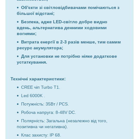
Об'єкти зі світловідбивачами помічаються з
більшої відстані;
Безпека, адже LED-світло добре видно
вдень, альтернатива денними ходовими
вогнями;
Витрата енергії в 2-3 разів менше, тим самим
ресурс акумулятора;
Для установки не потрібно ніяке додаткове
устаткування.
Технічні характеристики:
CREE чіп Turbo T1.
Led 6000K .
Потужність: 35Вт / PCS.
Робоча напруга: 8-48V DC.
Полярність: Загальна (незалежно від того,
позитивна чи негативна).
Клас захисту: IP 68.