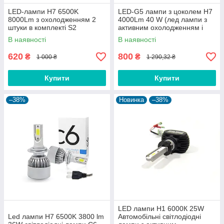
LED-лампи H7 6500K
LED-G5 лампи з цоколем H7
8000Lm з охолодженням 2
4000Lm 40 W (лед лампи з
штуки в комплекті S2
активним охолодженням і
вологозахист)
В наявності
В наявності
620
800
₴
₴
1 000 ₴
1 290,32 ₴
Купити
Купити
–38%
Новинка
–38%
LED лампи Н1 6000К 25W
Led лампи H7 6500K 3800 lm
Автомобільні світлодіодні