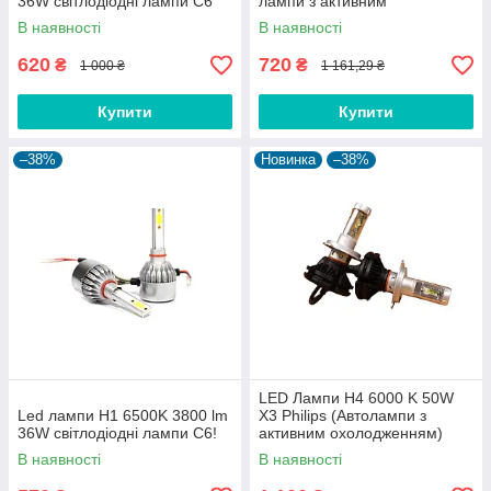
36W світлодіодні лампи C6
лампи з активним
охолодженням S1
В наявності
В наявності
620
720
₴
₴
1 000 ₴
1 161,29 ₴
Купити
Купити
–38%
Новинка
–38%
LED Лампи H4 6000 K 50W
Led лампи H1 6500K 3800 lm
X3 Philips (Автолампи з
36W світлодіодні лампи C6!
активним охолодженням)
В наявності
В наявності