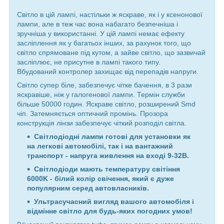
Світло в цій лампі, настільки ж яскраве, як і у ксенонової
лампи, але в теж час вона набагато безпечніша і
зручніша у використанні. У цій лампі немає ефекту
засліплення як у багатьох інших, за рахунок того, що
світло спрямоване під кутом, а зайве світло, що зазвичай
засліплює, не присутне в лампі такого типу.
Вбудований контролер захищає від перепадів напруги.
Світло супер біле, забезпечує чітке бачення, в 3 рази
яскравіше, ніж у галогенової лампи. Термін служби
більше 50000 годин. Яскраве світло, розширений Smd
чіп. Затемняється оптичний промінь. Прозора
конструкція лінзи забезпечує чіткий розподіл світла.
Світлодіодні лампи готові для установки як
на легкові автомобілі, так і на вантажний
транспорт - напруга живлення на вході 9-32В.
Світлодіоди мають температуру світіння
6000K - білий колір свічення, який є дуже
популярним серед автовласників.
Ультрасучасний вигляд вашого автомобіля і
відмінне світло для будь-яких погодних умов!