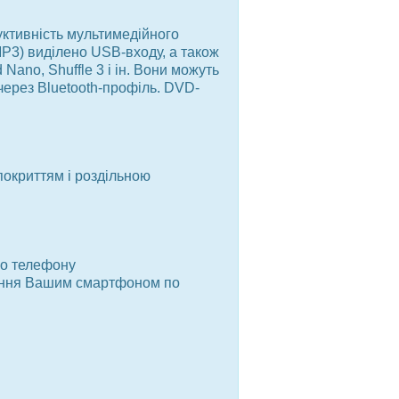
ктивність мультимедійного
P3) виділено USB-входу, а також
ano, Shuffle 3 і ін. Вони можуть
через Bluetooth-профіль. DVD-
покриттям і роздільною
го телефону
вління Вашим смартфоном по