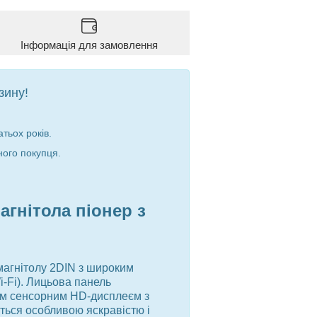
Інформація для замовлення
зину!
тьох років.
ного покупця.
агнітола піонер з
магнітолу 2DIN з широким
-Fi). Лицьова панель
им сенсорним HD-дисплеєм з
ється особливою яскравістю і