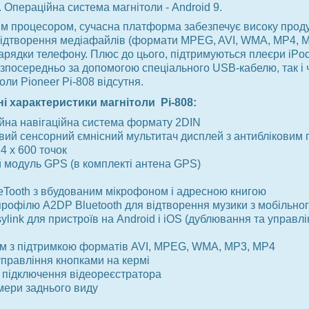
. Операційна система магнітоли - Android 9.
м процесором, сучасна платформа забезпечує високу проду
відтворення медіафайлів (формати MPEG, AVI, WMA, MP4, M
арядки телефону. Плюс до цього, підтримуються плеєри iPod N
зпосередньо за допомогою спеціального USB-кабелю, так і 
оли Pioneer Pi-808 відсутня.
ні характеристики магнітоли Pi-808:
йна навігаційна система формату 2DIN
вий сенсорний ємнісний мультитач дисплей з антибліковим 
4 x 600 точок
 модуль GPS (в комплекті антена GPS)
eTooth з вбудованим мікрофоном і адресною книгою
профілю A2DP Bluetooth для відтворення музики з мобільно
ylink для пристроїв на Android і iOS (дублювання та упра
єм з підтримкою форматів AVI, MPEG, WMA, MP3, MP4
управління кнопками на кермі
 підключення відеореєстратора
мери заднього виду