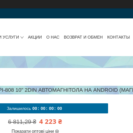
И УСЛУГИ
АКЦИИ
О НАС
ВОЗВРАТ И ОБМЕН
КОНТАКТЫ
PI-808 10" 2DIN АВТОМАГНІТОЛА НА ANDROID (МА
Залишилось
0
0
0
0
0
0
0
0
4 223 ₴
6 811,29 ₴
Показати оптові ціни