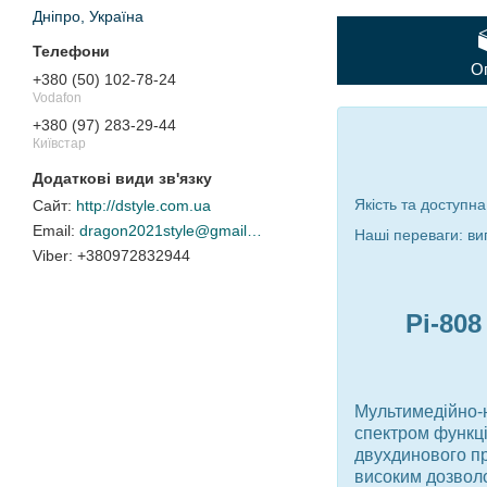
Дніпро, Україна
О
+380 (50) 102-78-24
Vodafon
+380 (97) 283-29-44
Київстар
Якість та доступна
http://dstyle.com.ua
dragon2021style@gmail.com
Наші переваги: ви
+380972832944
Pi-808
Мультимедійно-
спектром функці
двухдинового п
високим дозволо