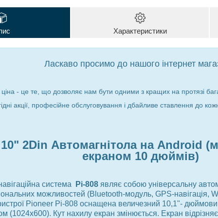
пис
Характеристики
Ласкаво просимо до нашого інтернет мага
 ціна - це те, що дозволяє нам бути одними з кращих на протязі бага
гідні акції, професійне обслуговування і дбайливе ставлення до кож
 10" 2Din Автомагнітола на Android (м
екраном 10 дюймів)
навігаційна система
Pi-808
являє собою універсальну авто
ональних можливостей (Bluetooth-модуль, GPS-навігація, Wi
ристрої Pioneer Pi-808 оснащена величезний 10,1"- дюймов
м (1024х600). Кут нахилу екран змінюється. Екран відрізня