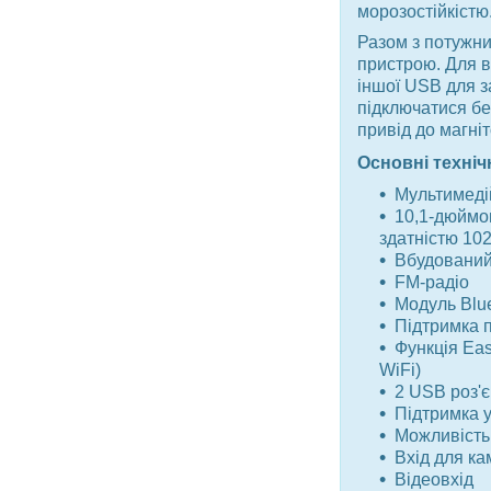
морозостійкістю
Разом з потужни
пристрою. Для 
іншої USB для з
підключатися бе
привід до магніт
Основні техніч
Мультимеді
10,1-дюймо
здатністю 102
Вбудований
FM-радіо
Модуль Blu
Підтримка 
Функція Eas
WiFi)
2 USB роз'
Підтримка 
Можливість
Вхід для ка
Відеовхід