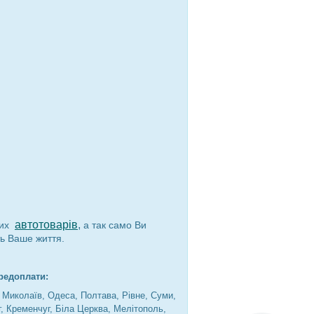
автотоварів
,
ших
а так само Ви
ть Ваше життя.
редоплати:
, Миколаїв, Одеса, Полтава, Рівне, Суми,
г, Кременчуг, Біла Церква, Мелітополь,