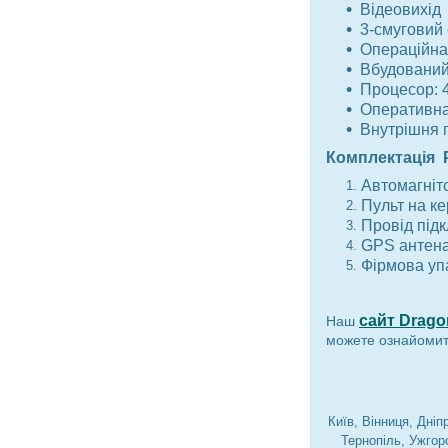
Відеовихід
3-смуговий
Операційна 
Вбудований 
Процесор: 
Оперативна
Внутрішня п
Комплектація P
Автомагніт
Пульт на к
Провід під
GPS антен
Фірмова уп
сайт Dragon
Наш
можете ознайомити
Київ, Вінниця, Дні
Тернопіль, Ужгоро