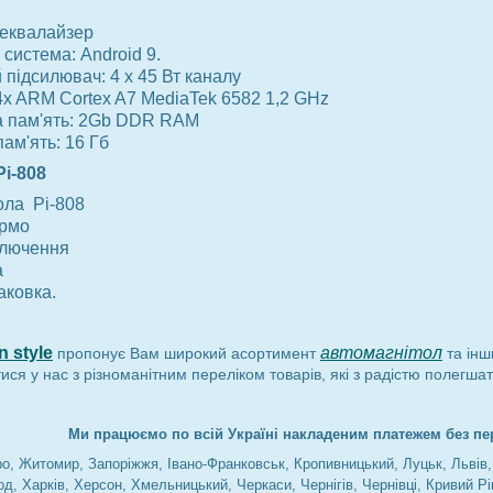
 еквалайзер
система: Android 9.
підсилювач: 4 х 45 Вт каналу
4x ARM Cortex A7 MediaTek 6582 1,2 GHz
 пам'ять: 2Gb DDR RAM
ам'ять: 16 Гб
i-808
ола Pi-808
ермо
ключення
а
аковка.
 style
автомагнітол
пропонує Вам широкий асортимент
та ін
ся у нас з різноманітним переліком товарів, які з радістю полегша
Ми працюємо по всій Україні накладеним платежем без пе
про, Житомир, Запоріжжя, Івано-Франковськ, Кропивницький, Луцьк, Львів
д, Харків, Херсон, Хмельницький, Черкаси, Чернігів, Чернівці, Кривий Рі