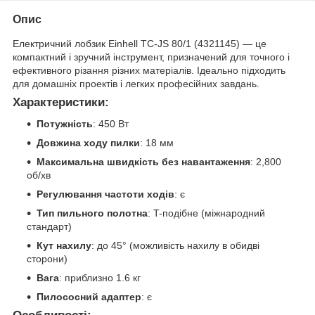
Опис
Електричний лобзик Einhell TC-JS 80/1 (4321145) — це
компактний і зручний інструмент, призначений для точного і
ефективного різання різних матеріалів. Ідеально підходить
для домашніх проектів і легких професійних завдань.
Характеристики:
Потужність
: 450 Вт
Довжина ходу пилки
: 18 мм
Максимальна швидкість без навантаження
: 2,800
об/хв
Регулювання частоти ходів
: є
Тип пильного полотна
: T-подібне (міжнародний
стандарт)
Кут нахилу
: до 45° (можливість нахилу в обидві
сторони)
Вага
: приблизно 1.6 кг
Пилососний адаптер
: є