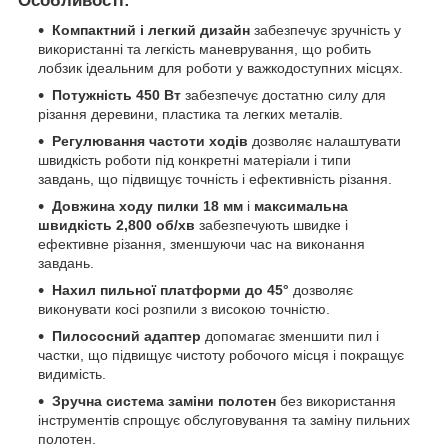
Особливості:
Компактний і легкий дизайн
забезпечує зручність у
використанні та легкість маневрування, що робить
лобзик ідеальним для роботи у важкодоступних місцях.
Потужність 450 Вт
забезпечує достатню силу для
різання деревини, пластика та легких металів.
Регулювання частоти ходів
дозволяє налаштувати
швидкість роботи під конкретні матеріали і типи
завдань, що підвищує точність і ефективність різання.
Довжина ходу пилки 18 мм
і
максимальна
швидкість 2,800 об/хв
забезпечують швидке і
ефективне різання, зменшуючи час на виконання
завдань.
Нахил пильної платформи до 45°
дозволяє
виконувати косі розпили з високою точністю.
Пилососний адаптер
допомагає зменшити пил і
частки, що підвищує чистоту робочого місця і покращує
видимість.
Зручна система заміни полотен
без використання
інструментів спрощує обслуговування та заміну пильних
полотен.