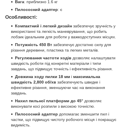
Вага
: приблизно 1.6 кг
Пилососний адаптер
: є
Особливості:
Компактний і легкий дизайн
забезпечує зручність у
використанні та легкість маневрування, що робить
лобзик ідеальним для роботи у важкодоступних місцях.
Потужність 450 Вт
забезпечує достатню силу для
різання деревини, пластика та легких металів.
Регулювання частоти ходів
дозволяє налаштувати
швидкість роботи під конкретні матеріали і типи
завдань, що підвищує точність і ефективність різання.
Довжина ходу пилки 18 мм
і
максимальна
швидкість 2,800 об/хв
забезпечують швидке і
ефективне різання, зменшуючи час на виконання
завдань.
Нахил пильної платформи до 45°
дозволяє
виконувати косі розпили з високою точністю.
Пилососний адаптер
допомагає зменшити пил і
частки, що підвищує чистоту робочого місця і покращує
видимість.