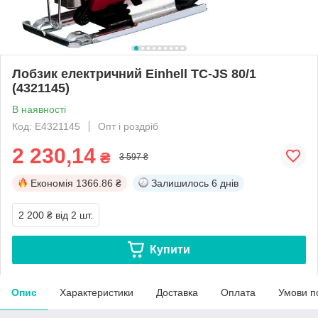
Лобзик електричний Einhell TC-JS 80/1
(4321145)
В наявності
Код: E4321145
Опт і роздріб
2 230,14
₴
3 597 ₴
Економія
1366.86 ₴
Залишилось
6 днів
2 200 ₴
від 2 шт.
Купити
Опис
Характеристики
Доставка
Оплата
Умови п