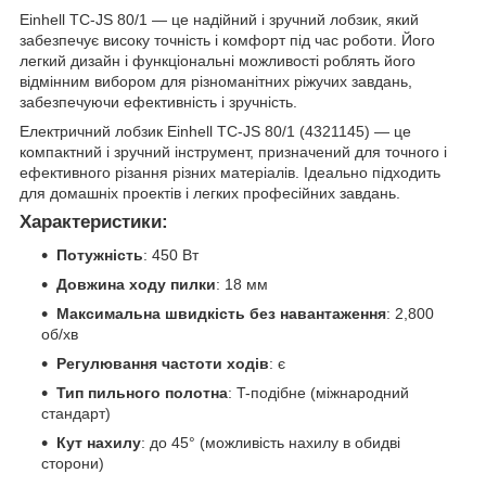
Einhell TC-JS 80/1 — це надійний і зручний лобзик, який
забезпечує високу точність і комфорт під час роботи. Його
легкий дизайн і функціональні можливості роблять його
відмінним вибором для різноманітних ріжучих завдань,
забезпечуючи ефективність і зручність.
Електричний лобзик Einhell TC-JS 80/1 (4321145) — це
компактний і зручний інструмент, призначений для точного і
ефективного різання різних матеріалів. Ідеально підходить
для домашніх проектів і легких професійних завдань.
Характеристики:
Потужність
: 450 Вт
Довжина ходу пилки
: 18 мм
Максимальна швидкість без навантаження
: 2,800
об/хв
Регулювання частоти ходів
: є
Тип пильного полотна
: T-подібне (міжнародний
стандарт)
Кут нахилу
: до 45° (можливість нахилу в обидві
сторони)