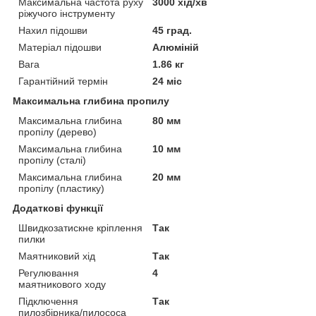
Максимальна частота руху
3000 хід/хв
ріжучого інструменту
Нахил підошви
45 град.
Матеріал підошви
Алюміній
Вага
1.86 кг
Гарантійний термін
24 міс
Максимальна глибина пропилу
Максимальна глибина
80 мм
пропілу (дерево)
Максимальна глибина
10 мм
пропілу (сталі)
Максимальна глибина
20 мм
пропілу (пластику)
Додаткові функції
Швидкозатискне кріплення
Так
пилки
Маятниковий хід
Так
Регулювання
4
маятникового ходу
Підключення
Так
пилозбірника/пилососа