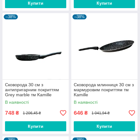
Купити
Купити
–38%
–38%
Сковорода 30 см з
Сковорода млинниця 30 см з
антипригарним покриттям
мармуровим покриттям тм
Grey marble тм Kamille
Kamille
В наявності
В наявності
748
646
₴
₴
1 206,45 ₴
1 041,94 ₴
Купити
Купити
–38%
–38%