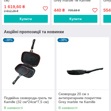
см)
Grey marble тм Kamille
Grey
1 619,60
₴
440
554
₴
709,68 ₴
2 612,26 ₴
Купити
Купити
Акційні пропозиції та новинки
–38%
–38%
Сковорода 20 см з
Подвійна сковорода-гриль тм
антипригарним покриттям
Kamille (32 см*24см*7,5 см)
Grey marble тм Kamille
В наявності
В наявності