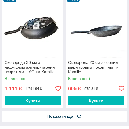
Сковорода 30 см з
Сковорода 20 см з чорним
надміцним антипригарним
мармуровим покриттям тм
покриттям ILAG тм Kamille
Kamille
В наявності
В наявності
1 111
605
₴
₴
1 791,94 ₴
975,81 ₴
Купити
Купити
Показати ще