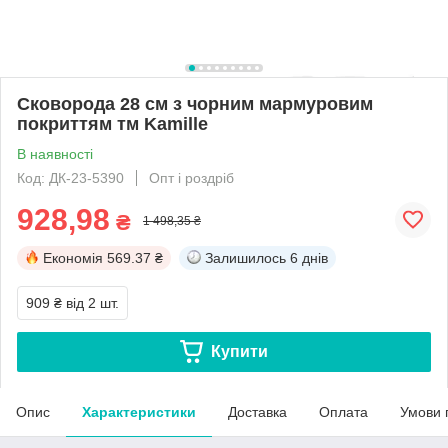
Сковорода 28 см з чорним мармуровим
покриттям тм Kamille
В наявності
Код: ДК-23-5390
Опт і роздріб
928,98
₴
1 498,35 ₴
Економія
569.37 ₴
Залишилось
6 днів
909 ₴
від 2 шт.
Купити
Опис
Характеристики
Доставка
Оплата
Умови 