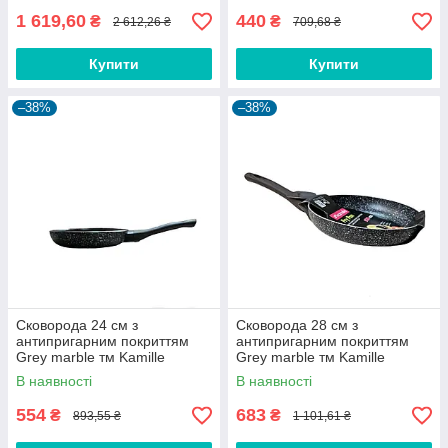
1 619,60
440
₴
₴
2 612,26 ₴
709,68 ₴
Купити
Купити
–38%
–38%
Сковорода 24 см з
Сковорода 28 см з
антипригарним покриттям
антипригарним покриттям
Grey marble тм Kamille
Grey marble тм Kamille
В наявності
В наявності
554
683
₴
₴
893,55 ₴
1 101,61 ₴