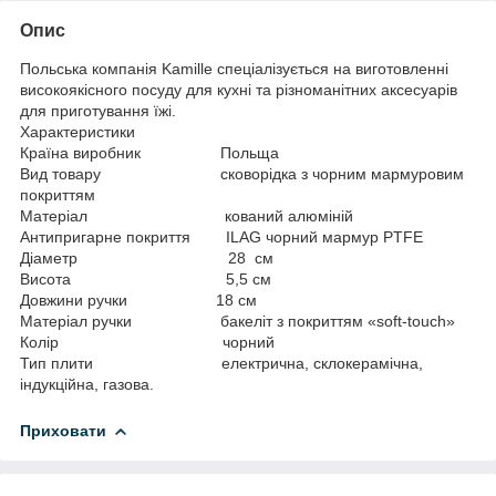
Опис
Польська компанія Kamille спеціалізується на виготовленні
високоякісного посуду для кухні та різноманітних аксесуарів
для приготування їжі.
Характеристики
Країна виробник Польща
Вид товару сковорідка з чорним мармуровим
покриттям
Матеріал кований алюміній
Антипригарне покриття ILAG чорний мармур PTFE
Діаметр 28 см
Висота 5,5 см
Довжини ручки 18 см
Матеріал ручки бакеліт з покриттям «soft-touch»
Колір чорний
Тип плити електрична, склокерамічна,
індукційна, газова.
Приховати