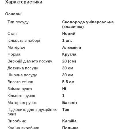
Характеристики
Основні
Тип посуду
Сковорода універсальна
(класична)
Стан
Новий
Кількість в наборі
1 шт.
Матеріал
Алюміній
Форма
Кругла
Верхній діаметр посуду
28 (см)
Довжина посуду
30 см
Ширина посуду
30 см
Висота стінок
5.5 см
Знімна ручка
Ні
Кількість ручок
1
Матеріал ручок
Бакеліт
Підходить для індукційних
Так
плит
Виробник
Kamilla
Країна виробник
Польща