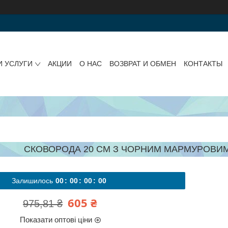
И УСЛУГИ
АКЦИИ
О НАС
ВОЗВРАТ И ОБМЕН
КОНТАКТЫ
СКОВОРОДА 20 СМ З ЧОРНИМ МАРМУРОВИМ
Залишилось
0
0
0
0
0
0
0
0
605 ₴
975,81 ₴
Показати оптові ціни