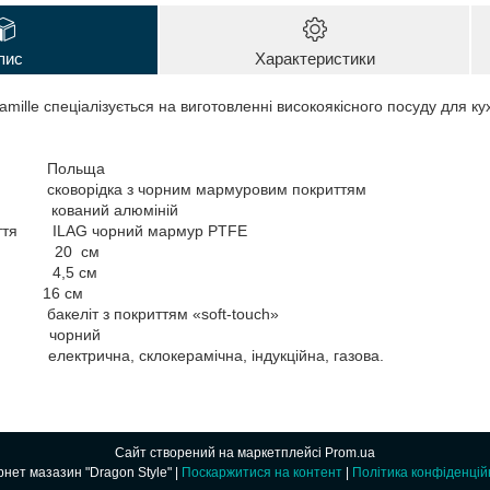
пис
Характеристики
mille спеціалізується на виготовленні високоякісного посуду для кух
ник Польща
ворідка з чорним мармуровим покриттям
ваний алюміній
риття ILAG чорний мармур PTFE
 20 см
4,5 см
и 16 см
акеліт з покриттям «soft-touch»
орний
рична, склокерамічна, індукційна, газова.
Сайт створений на маркетплейсі
Prom.ua
Інтернет мазазин "Dragon Style" |
Поскаржитися на контент
|
Політика конфіденцій