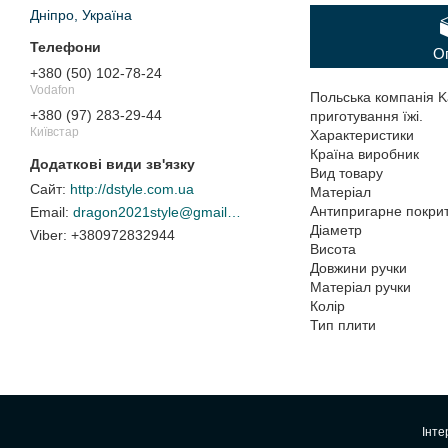
Дніпро, Україна
О
+380 (50) 102-78-24
Vodafon
Польська компанія Ka
+380 (97) 283-29-44
приготування їжі.
Київстар
Характеристики
Країна вироб
Вид товару ско
http://dstyle.com.ua
Матеріал ко
Антипригарне пок
dragon2021style@gmail.com
Діаметр
+380972832944
Висота 
Довжини ручк
Матеріал ручки б
Колір ч
Тип плити елект