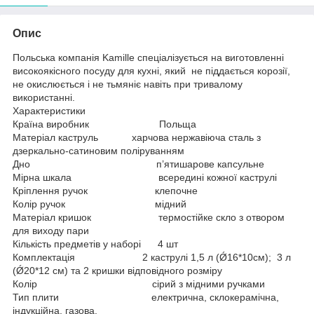
Опис
Польська компанія Kamille спеціалізується на виготовленні
високоякісного посуду для кухні, який не піддається корозії,
не окислюється і не тьмяніє навіть при тривалому
використанні.
Характеристики
Країна виробник Польща
Матеріал каструль харчова нержавіюча сталь з
дзеркально-сатиновим поліруванням
Дно п’ятишарове капсульне
Мірна шкала всередині кожної каструлі
Кріплення ручок клепочне
Колір ручок мідний
Матеріал кришок термостійке скло з отвором
для виходу пари
Кількість предметів у наборі 4 шт
Комплектація 2 каструлі 1,5 л (Ǿ16*10см); 3 л
(Ǿ20*12 см) та 2 кришки відповідного розміру
Колір сірий з мідними ручками
Тип плити електрична, склокерамічна,
індукційна, газова.