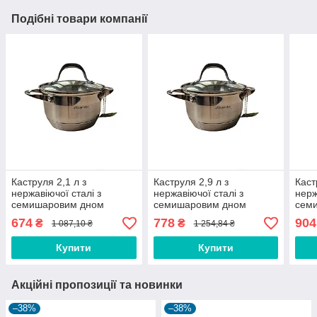
Подібні товари компанії
Каструля 2,1 л з
Каструля 2,9 л з
Каст
нержавіючої сталі з
нержавіючої сталі з
нерж
семишаровим дном
семишаровим дном
сем
(Ǿ16*10,5 см) тм Kamille
(Ǿ18*11,5 см) тм Kamille
(Ǿ20
674
778
904
₴
₴
1 087,10 ₴
1 254,84 ₴
Купити
Купити
Акційні пропозиції та новинки
–38%
–38%