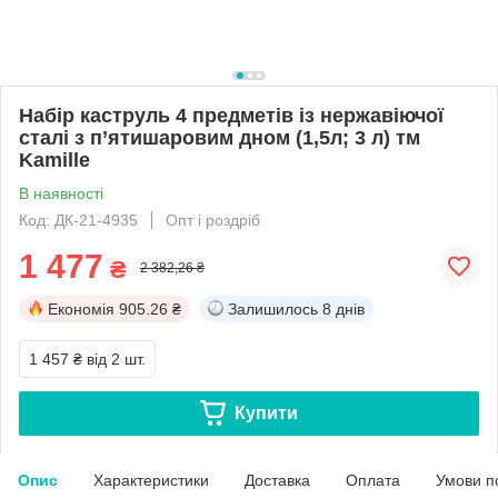
Набір каструль 4 предметів із нержавіючої
сталі з п’ятишаровим дном (1,5л; 3 л) тм
Kamille
В наявності
Код: ДК-21-4935
Опт і роздріб
1 477
₴
2 382,26 ₴
Економія
905.26 ₴
Залишилось
8 днів
1 457 ₴
від 2 шт.
Купити
Опис
Характеристики
Доставка
Оплата
Умови п