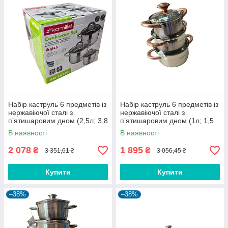
Набір каструль 6 предметів із
Набір каструль 6 предметів із
нержавіючої сталі з
нержавіючої сталі з
п’ятишаровим дном (2,5л; 3,8
п’ятишаровим дном (1л; 1,5
л; 6,5 л) тм Kamille
л; 2 л) тм Kamille
В наявності
В наявності
2 078
1 895
₴
₴
3 351,61 ₴
3 056,45 ₴
Купити
Купити
–38%
–38%