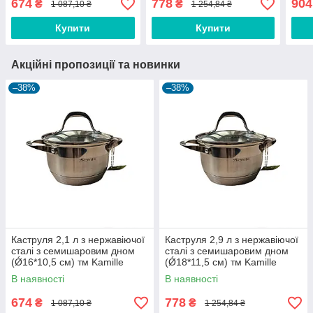
674
778
904
₴
₴
1 087,10 ₴
1 254,84 ₴
Купити
Купити
Акційні пропозиції та новинки
–38%
–38%
Каструля 2,1 л з нержавіючої
Каструля 2,9 л з нержавіючої
сталі з семишаровим дном
сталі з семишаровим дном
(Ǿ16*10,5 см) тм Kamille
(Ǿ18*11,5 см) тм Kamille
В наявності
В наявності
674
778
₴
₴
1 087,10 ₴
1 254,84 ₴