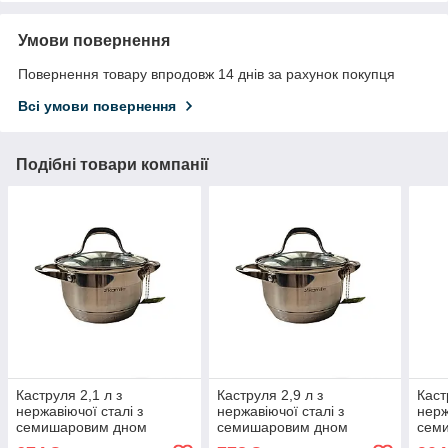
Умови повернення
Повернення товару впродовж 14 днів за рахунок покупця
Всі умови повернення
Подібні товари компанії
Каструля 2,1 л з
Каструля 2,9 л з
Каст
нержавіючої сталі з
нержавіючої сталі з
нерж
семишаровим дном
семишаровим дном
сем
(Ǿ16*10,5 см) тм Kamille
(Ǿ18*11,5 см) тм Kamille
(Ǿ20