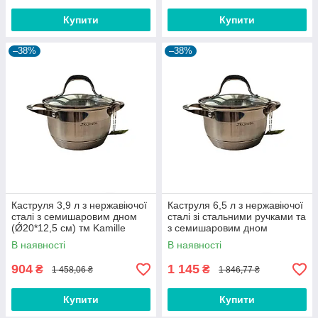
Купити
Купити
–38%
–38%
Каструля 3,9 л з нержавіючої
Каструля 6,5 л з нержавіючої
сталі з семишаровим дном
сталі зі стальними ручками та
(Ǿ20*12,5 см) тм Kamille
з семишаровим дном
(Ǿ24*14,5 см) тм Kamille
В наявності
В наявності
904
1 145
₴
₴
1 458,06 ₴
1 846,77 ₴
Купити
Купити