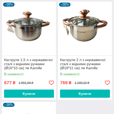
–38%
–38%
Каструля 1,5 л з нержавіючої
Каструля 2 л з нержавіючої
сталі з мідними ручками
сталі з мідними ручками
(Ǿ16*10 см) тм Kamille
(Ǿ18*11 см) тм Kamille
В наявності
В наявності
677
769
₴
₴
1 091,94 ₴
1 240,32 ₴
Купити
Купити
–38%