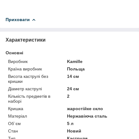
Приховати
Характеристики
Основні
Виробник
Kamille
Країна виробник
Польща
Висота каструлі без
14 см
кришки
Діаметр каструлі
24 см
Кількість предметів в
2
наборі
Кришка
жаростійке скло
Матеріал
Нержавіюча сталь
Об`єм
5 л
Стан
Новий
Тип
Каструля