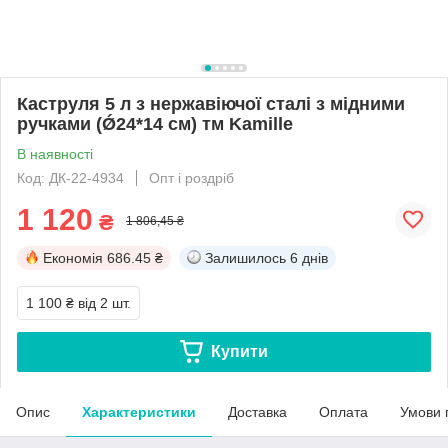
Каструля 5 л з нержавіючої сталі з мідними
ручками (Ǿ24*14 см) тм Kamille
В наявності
Код: ДК-22-4934
Опт і роздріб
1 120
₴
1 806,45 ₴
Економія
686.45 ₴
Залишилось
6 днів
1 100 ₴
від 2 шт.
Купити
Опис
Характеристики
Доставка
Оплата
Умови 