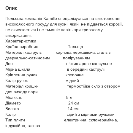
Опис
Польська компанія Kamille спеціалізується на виготовленні
високоякісного посуду для кухні, який не піддається корозії,
не окислюється і не тьмяніє навіть при тривалому
використанні.
Характеристики
Країна виробник Польща
Матеріал каструль харчова нержавіюча сталь з
дзеркально-сатиновим поліруванням
Дно п’ятишарове капсульне
Мірна шкала в середині каструлі
Кріплення ручок клепочне
Колір ручок мідний
Матеріал кришки термостійке скло з отвором
для виходу пари
Місткість 5 л
Діаметр 24 см
Висота 14 см
Колір сірий з мідними ручками
Тип плити електрична, склокерамічна,
індукційна, газова