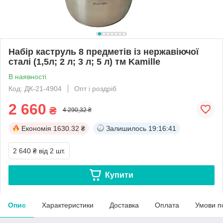
Набір каструль 8 предметів із нержавіючої
сталі (1,5л; 2 л; 3 л; 5 л) тм Kamille
В наявності
Код: ДК-21-4904
Опт і роздріб
2 660
₴
4 290,32 ₴
Економія
1630.32 ₴
Залишилось
19:16:41
2 640 ₴
від 2 шт.
Купити
Опис
Характеристики
Доставка
Оплата
Умови п