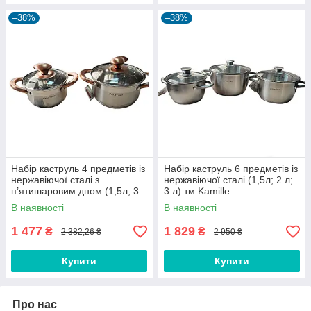
–38%
–38%
Набір каструль 4 предметів із
Набір каструль 6 предметів із
нержавіючої сталі з
нержавіючої сталі (1,5л; 2 л;
п’ятишаровим дном (1,5л; 3
3 л) тм Kamille
л) тм Kamille
В наявності
В наявності
1 477
1 829
₴
₴
2 382,26 ₴
2 950 ₴
Купити
Купити
Про нас