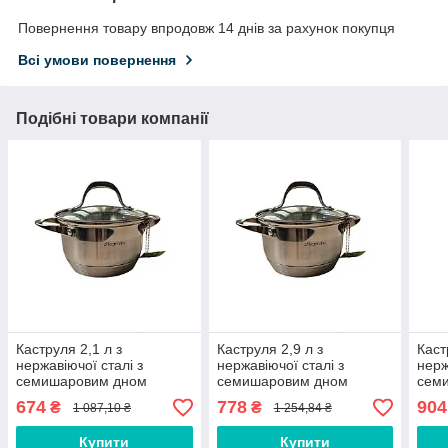
Повернення товару впродовж 14 днів за рахунок покупця
Всі умови повернення
Подібні товари компанії
Каструля 2,1 л з
Каструля 2,9 л з
Каст
нержавіючої сталі з
нержавіючої сталі з
нерж
семишаровим дном
семишаровим дном
сем
(Ǿ16*10,5 см) тм Kamille
(Ǿ18*11,5 см) тм Kamille
(Ǿ20
674
778
904
₴
₴
1 087,10 ₴
1 254,84 ₴
Купити
Купити