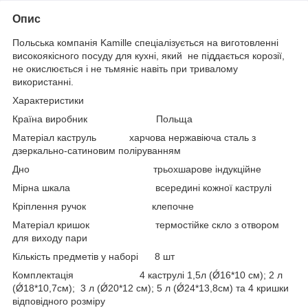
Опис
Польська компанія Kamille спеціалізується на виготовленні
високоякісного посуду для кухні, який не піддається корозії,
не окислюється і не тьмяніє навіть при тривалому
використанні.
Характеристики
Країна виробник Польща
Матеріал каструль харчова нержавіюча сталь з
дзеркально-сатиновим поліруванням
Дно трьохшарове індукційне
Мірна шкала всередині кожної каструлі
Кріплення ручок клепочне
Матеріал кришок термостійке скло з отвором
для виходу пари
Кількість предметів у наборі 8 шт
Комплектація 4 каструлі 1,5л (Ǿ16*10 см); 2 л
(Ǿ18*10,7см); 3 л (Ǿ20*12 см); 5 л (Ǿ24*13,8см) та 4 кришки
відповідного розміру