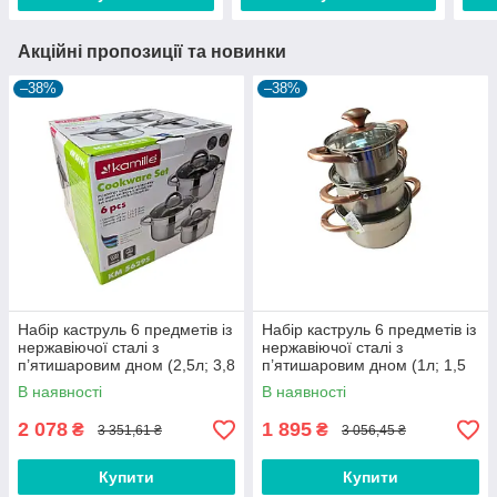
Акційні пропозиції та новинки
–38%
–38%
Набір каструль 6 предметів із
Набір каструль 6 предметів із
нержавіючої сталі з
нержавіючої сталі з
п’ятишаровим дном (2,5л; 3,8
п’ятишаровим дном (1л; 1,5
л; 6,5 л) тм Kamille
л; 2 л) тм Kamille
В наявності
В наявності
2 078
1 895
₴
₴
3 351,61 ₴
3 056,45 ₴
Купити
Купити