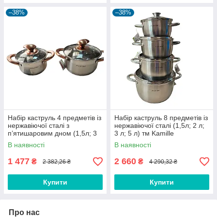
–38%
–38%
Набір каструль 4 предметів із
Набір каструль 8 предметів із
нержавіючої сталі з
нержавіючої сталі (1,5л; 2 л;
п’ятишаровим дном (1,5л; 3
3 л; 5 л) тм Kamille
л) тм Kamille
В наявності
В наявності
1 477
2 660
₴
₴
2 382,26 ₴
4 290,32 ₴
Купити
Купити
Про нас