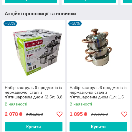
Акційні пропозиції та новинки
–38%
–38%
Набір каструль 6 предметів із
Набір каструль 6 предметів із
нержавіючої сталі з
нержавіючої сталі з
п’ятишаровим дном (2,5л; 3,8
п’ятишаровим дном (1л; 1,5
л; 6,5 л) тм Kamille
л; 2 л) тм Kamille
В наявності
В наявності
2 078
1 895
₴
₴
3 351,61 ₴
3 056,45 ₴
Купити
Купити