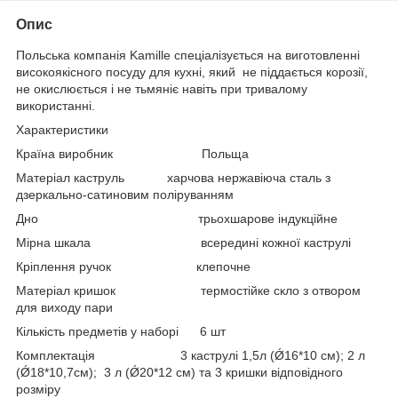
Опис
Польська компанія Kamille спеціалізується на виготовленні
високоякісного посуду для кухні, який не піддається корозії,
не окислюється і не тьмяніє навіть при тривалому
використанні.
Характеристики
Країна виробник Польща
Матеріал каструль харчова нержавіюча сталь з
дзеркально-сатиновим поліруванням
Дно трьохшарове індукційне
Мірна шкала всередині кожної каструлі
Кріплення ручок клепочне
Матеріал кришок термостійке скло з отвором
для виходу пари
Кількість предметів у наборі 6 шт
Комплектація 3 каструлі 1,5л (Ǿ16*10 см); 2 л
(Ǿ18*10,7см); 3 л (Ǿ20*12 см) та 3 кришки відповідного
розміру