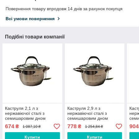
Повернення товару впродовж 14 днів за рахунок покупця
Всі умови повернення
Подібні товари компанії
Каструля 2,1 л з
Каструля 2,9 л з
Каст
нержавіючої сталі з
нержавіючої сталі з
нерж
семишаровим дном
семишаровим дном
сем
(Ǿ16*10,5 см) тм Kamille
(Ǿ18*11,5 см) тм Kamille
(Ǿ20
674
778
904
₴
₴
1 087,10 ₴
1 254,84 ₴
Купити
Купити