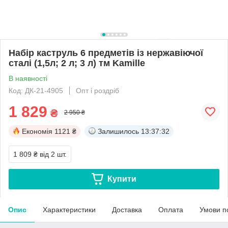
Набір каструль 6 предметів із нержавіючої
сталі (1,5л; 2 л; 3 л) тм Kamille
В наявності
Код: ДК-21-4905
Опт і роздріб
1 829
₴
2 950 ₴
Економія
1121 ₴
Залишилось
13:37:32
1 809 ₴
від 2 шт.
Купити
Опис
Характеристики
Доставка
Оплата
Умови п