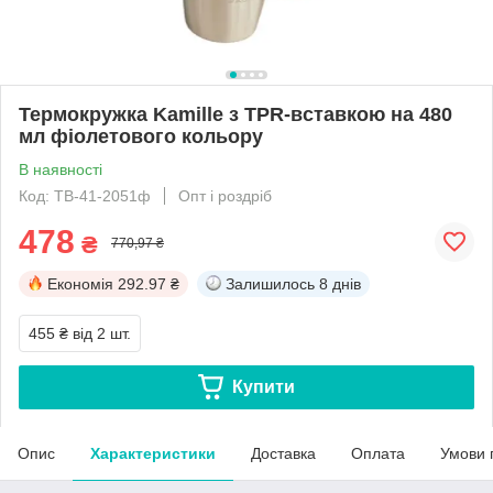
Термокружка Kamille з TPR-вставкою на 480
мл фіолетового кольору
В наявності
Код: ТВ-41-2051ф
Опт і роздріб
478
₴
770,97 ₴
Економія
292.97 ₴
Залишилось
8 днів
455 ₴
від 2 шт.
Купити
Опис
Характеристики
Доставка
Оплата
Умови 