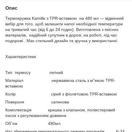
Опис
Термокружка Kamille з TPR-вставкою на 480 мл — відмінний
вибір для того, щоб залишити напої необхідної температури
на тривалий час (від 6 до 24 годин). Виготовлена з якісних
матеріалів, надійний супутник в дорозі, на роботі, під час
подорожі . Має стильний дизайн та зручна у використанні.
Характеристики
Тип термосу питний
Матеріал нержавіюча сталь з м”якою TPR-
вставкою
Колір сірий з фіолетовою TPR-вставкою
Поверхня сатинова
Комплектація кришка з клапаном, поліестеровий
пасок з регулюванням довжини
Об”єм 480мл
Час збереження температурного режиму продуктів 6-24