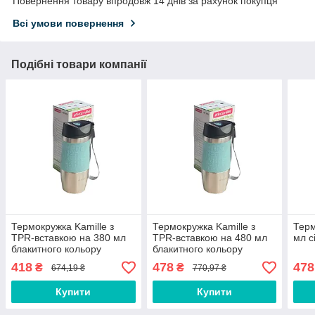
Повернення товару впродовж 14 днів за рахунок покупця
Всі умови повернення
Подібні товари компанії
Термокружка Kamille з
Термокружка Kamille з
Терм
TPR-вставкою на 380 мл
TPR-вставкою на 480 мл
мл с
блакитного кольору
блакитного кольору
418
478
478
₴
₴
674,19 ₴
770,97 ₴
Купити
Купити