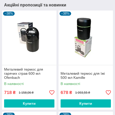
Акційні пропозиції та новинки
–38%
–38%
Металевий термос для
гарячих страв 600 мл
Металевий термос для їжі
Ofenbach
500 мл Kamille
В наявності
В наявності
718
678
₴
₴
1 158,06 ₴
1 093,55 ₴
Купити
Купити
–38%
–38%