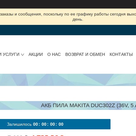
заказы и сообщения, поскольку по ее графику работы сегодня вых
день.
И УСЛУГИ
АКЦИИ
О НАС
ВОЗВРАТ И ОБМЕН
КОНТАКТЫ
АКБ ПИЛА MAKITA DUC302Z (36V, 5
Залишилось
0
0
0
0
0
0
0
0