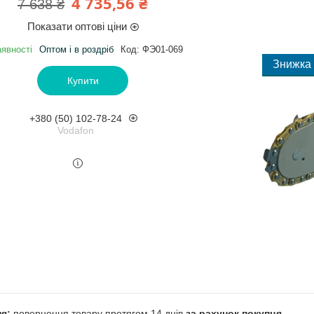
4 735,56 ₴
7 638 ₴
Показати оптові ціни
аявності
Оптом і в роздріб
Код:
ФЭ01-069
Купити
+380 (50) 102-78-24
Vodafon
повернення товару протягом 14 днів
за рахунок покупця