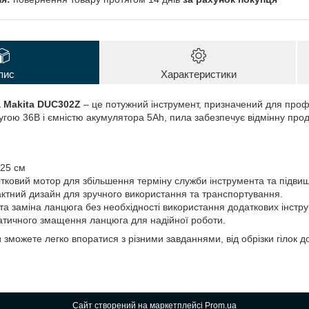
пис
Характеристики
 Makita DUC302Z
– це потужний інструмент, призначений для профес
ругою 36В і ємністю акумулятора 5Ah, пила забезпечує відмінну прод
25 см
тковий мотор для збільшення терміну служби інструмента та підви
актний дизайн для зручного використання та транспортування.
та заміна ланцюга без необхідності використання додаткових інстру
тичного змащення ланцюга для надійної роботи.
зможете легко впоратися з різними завданнями, від обрізки гілок 
Сайт створений на маркетплейсі
Prom.ua