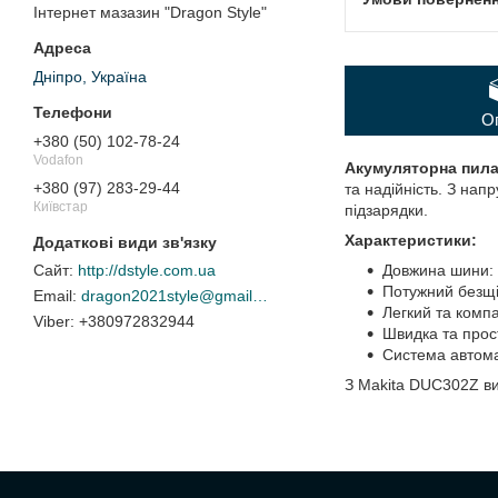
Інтернет мазазин "Dragon Style"
Дніпро, Україна
О
+380 (50) 102-78-24
Vodafon
Акумуляторна пила
+380 (97) 283-29-44
та надійність. З нап
Київстар
підзарядки.
Характеристики:
Довжина шини: 
http://dstyle.com.ua
Потужний безщі
dragon2021style@gmail.com
Легкий та комп
+380972832944
Швидка та прос
Система автома
З Makita DUC302Z ви 