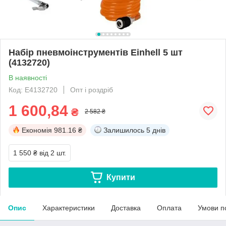
Набір пневмоінструментів Einhell 5 шт
(4132720)
В наявності
Код: E4132720
Опт і роздріб
1 600,84
₴
2 582 ₴
Економія
981.16 ₴
Залишилось
5 днів
1 550 ₴
від 2 шт.
Купити
Опис
Характеристики
Доставка
Оплата
Умови п