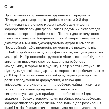
Опис
Професійний набір пневмоінструментів з 5 предметів
Підходить до компресорів з робочим тиском 0-8 бар
Розпилювач для легкого масла і засобів для чищення
Фарборозпилювач для фарб і лаків Продувний пістолет для
очистки поверхонь і робочих зон Пістолет для накачування
шин з манометром Повітряний шланг 4 метри з внутрішнім
діаметром 6 мм Швидкоз'єднувальна муфта в комплекті
Професійний набір пневмоінструментів з 5 предметів від
Einhell розроблений як для професіоналів, так і для домашніх
майстрів. Набір пневмоінструментів містить все необхідне для
виконання широкого спектру завдань на робочому
майданчику, в гаражі та в будинку. Набір з пяти інструментів
підходить для всіх стандартних компресорів з робочим тиском
до 8 бар. П’ятикомпонентний набір підходить для простих
робіт з продування та фарбування, а також для
універсального використання на робочих майданчиках та в
гаражі. Практичний продувний пістолет може
використовуватись для прибирання робочої зони і для
видалення бруду з поверхонь, які ви збираєтесь фарбувати.
Фарборозпилювач розроблений спеціально для розпилення
фарб і лаків. Розпилювач підходить для легкого масла та