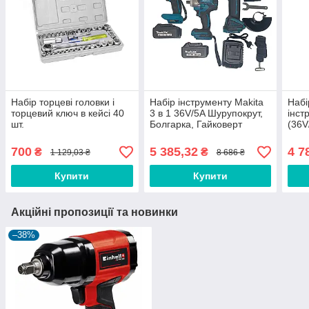
Набір торцеві головки і
Набір інструменту Makita
Набі
торцевий ключ в кейсі 40
3 в 1 36V/5A Шурупокрут,
інст
шт.
Болгарка, Гайковерт
(36V
DeWa
DCG
700
5 385,32
4 7
₴
₴
1 129,03 ₴
8 686 ₴
Купити
Купити
Акційні пропозиції та новинки
–38%