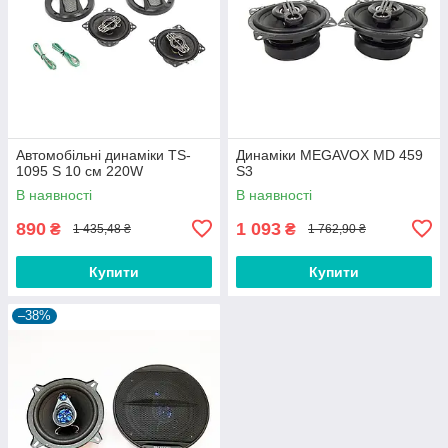
Автомобільні динаміки TS-
Динаміки MEGAVOX MD 459
1095 S 10 см 220W
S3
В наявності
В наявності
890
1 093
₴
₴
1 435,48 ₴
1 762,90 ₴
Купити
Купити
–38%