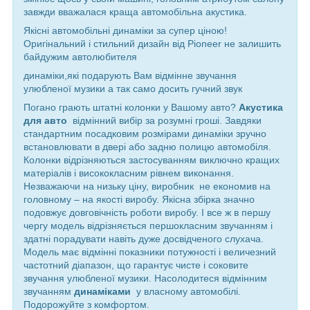
завжди вважалася краща автомобільна акустика.
Якісні автомобільні динаміки за супер ціною!
Оригінальний і стильний дизайн від Pioneer не залишить
байдужим автолюбителя
динаміки,які подарують Вам відмінне звучання
улюбленої музики а так само досить гучний звук
Погано грають штатні колонки у Вашому авто?
Акустика
для
авто
відмінний вибір за розумні гроші. Завдяки
стандартним посадковим розмірами динаміки зручно
встановлювати в двері або задню полицю автомобіля.
Колонки відрізняються застосуванням виключно кращих
матеріалів і висококласним рівнем виконання.
Незважаючи на низьку ціну, виробник не економив на
головному – на якості виробу. Якісна збірка значно
подовжує довговічність роботи виробу. І все ж в першу
чергу модель відрізняється першокласним звучанням і
здатні порадувати навіть дуже досвідченого слухача.
Модель має відмінні показники потужності і величезний
частотний діапазон, що гарантує чисте і соковите
звучання улюбленої музики. Насолодитеся відмінним
звучанням
динаміками
у власному автомобілі.
Подорожуйте з комфортом.