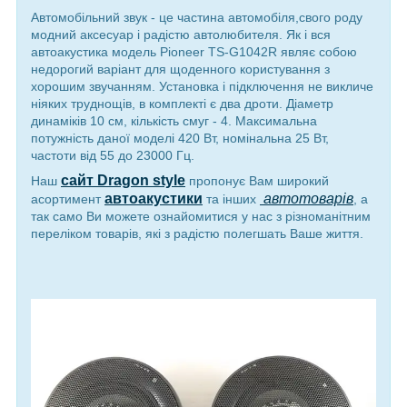
Автомобільний звук - це частина автомобіля,свого роду
модний аксесуар і радістю автолюбителя. Як і вся
автоакустика модель Pioneer TS-G1042R являє собою
недорогий варіант для щоденного користування з
хорошим звучанням. Установка і підключення не викличе
ніяких труднощів, в комплекті є два дроти. Діаметр
динаміків 10 см, кількість смуг - 4. Максимальна
потужність даної моделі 420 Вт, номінальна 25 Вт,
частоти від 55 до 23000 Гц.
сайт Dragon style
Наш
пропонує Вам широкий
автоакустики
автотоварів
асортимент
та інших
,
а
так само Ви можете ознайомитися у нас з різноманітним
переліком товарів, які з радістю полегшать Ваше життя.