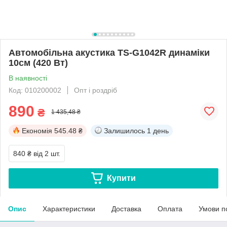
Автомобільна акустика TS-G1042R динаміки
10см (420 Вт)
В наявності
Код: 010200002
Опт і роздріб
890
₴
1 435,48 ₴
Економія
545.48 ₴
Залишилось
1 день
840 ₴
від 2 шт.
Купити
Опис
Характеристики
Доставка
Оплата
Умови п