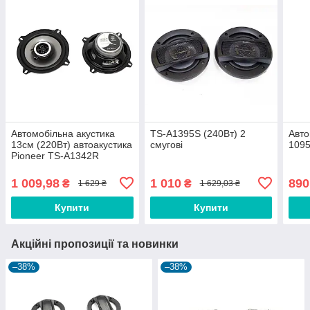
Автомобільна акустика
TS-A1395S (240Вт) 2
Авто
13см (220Вт) автоакустика
смугові
1095
Pioneer TS-A1342R
1 009,98
1 010
890
₴
₴
1 629 ₴
1 629,03 ₴
Купити
Купити
Акційні пропозиції та новинки
–38%
–38%