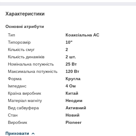
Характеристики
Основні атрибути
Тип
Коаксіальна АС
Типорозмір
10"
Кількість смуг
2
Кількість динаміків
2 шт.
Номінальна потужність
25 Вт
Максимальна потужність
120 Вт
Форма
Кругла
Імпеданс
4 Ом
Країна виробник
Китай
Матеріал магніту
Неодим
Вид сабвуфера
Активний
Стан
Новий
Виробник
Pioneer
Приховати