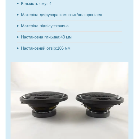
Кількість смуг:4
Матеріал дифузора:композит/поліпропілен
Матеріал підвісу:тканина
Настановна глибина:43 мм
Настановний отвір:106 мм