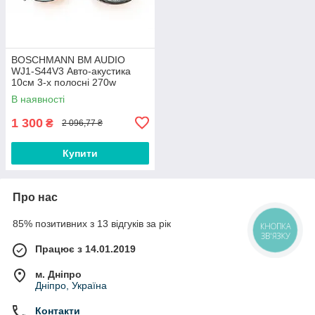
BOSCHMANN BM AUDIO
WJ1-S44V3 Авто-акустика
10см 3-х полосні 270w
(автомобільні динаміки -
В наявності
бошман 270Вт)
1 300
₴
2 096,77 ₴
Купити
Про нас
85% позитивних з 13 відгуків за рік
КНОПКА
ЗВ'ЯЗКУ
Працює з 14.01.2019
м. Дніпро
Дніпро, Україна
Контакти