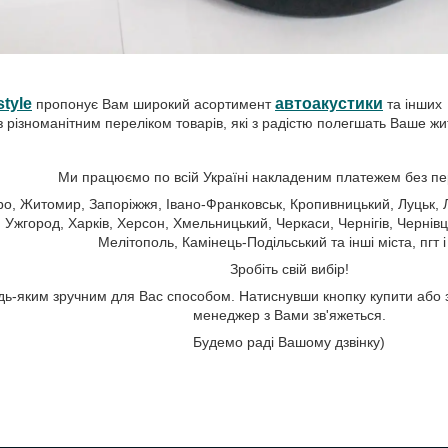
tyle
автоакустики
пропонує Вам широкий асортимент
та інших
 різноманітним переліком товарів, які з радістю полегшать Ваше жи
Ми працюємо по всій Україні накладеним платежем без п
про, Житомир, Запоріжжя, Івано-Франковськ, Кропивницький, Луцьк, Л
 Ужгород, Харків, Херсон, Хмельницький, Черкаси, Чернігів, Чернівці
Мелітополь, Камінець-Подільський та інші міста, пгт і
Зробіть свій вибір!
дь-яким зручним для Вас способом. Натиснувши кнопку купити або
менеджер з Вами зв'яжеться.
Будемо раді Вашому дзвінку)