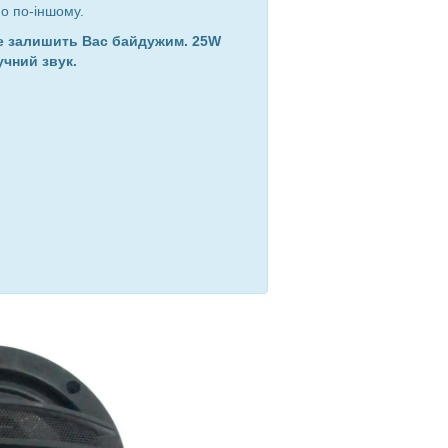
но по-іншому.
 не залишить Вас байдужим. 25W
учний звук.