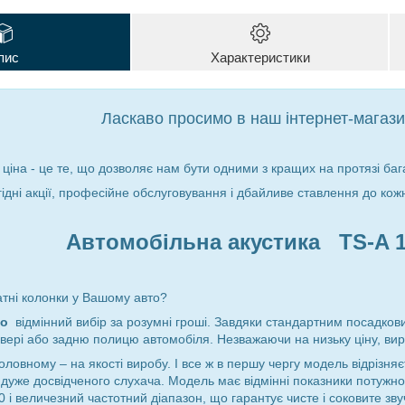
пис
Характеристики
Ласкаво просимо в наш інтернет-магази
 ціна - це те, що дозволяє нам бути одними з кращих на протязі бага
гідні акції, професійне обслуговування і дбайливе ставлення до кож
Автомобільна акустика TS-A 
атні колонки у Вашому авто?
то
відмінний вибір за розумні гроші. Завдяки стандартним посадко
вері або задню полицю автомобіля. Незважаючи на низьку ціну, ви
ловному – на якості виробу. І все ж в першу чергу модель відрізня
 дуже досвідченого слухача. Модель має відмінні показники потужнос
00
і величезний частотний діапазон, що гарантує чисте і соковите з