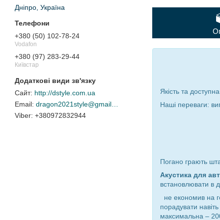
Дніпро, Україна
О
+380 (50) 102-78-24
Vodafon
+380 (97) 283-29-44
Київстар
Якість та доступна
http://dstyle.com.ua
dragon2021style@gmail.com
Наші переваги: ви
+380972832944
Погано грають шт
Акустика для
ав
встановлювати в д
не економив на го
порадувати навіть
максимальна – 2