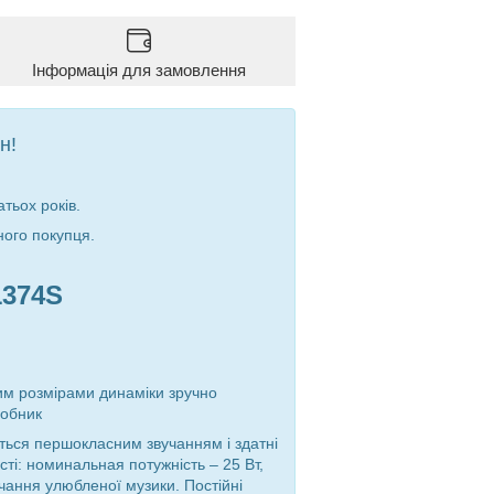
Інформація для замовлення
н!
тьох років.
ного покупця.
1374S
вим розмірами динаміки зручно
робник
ється першокласним звучанням і здатні
ті: н
оминальная потужність – 25 Вт,
вучання улюбленої музики.
Постійні