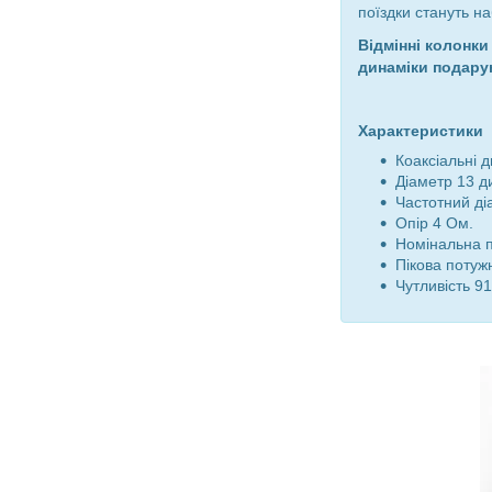
поїздки стануть на
Відмінні колонки
динаміки подарую
Характеристики 
Коаксіальні д
Діаметр 13 д
Частотний ді
Опір 4 Ом.
Номінальна п
Пікова потужн
Чутливість 91