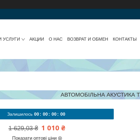
И УСЛУГИ
АКЦИИ
О НАС
ВОЗВРАТ И ОБМЕН
КОНТАКТЫ
АВТОМОБІЛЬНА АКУСТИКА T
Залишилось
0
0
0
0
0
0
0
0
1 010 ₴
1 629,03 ₴
Показати оптові ціни