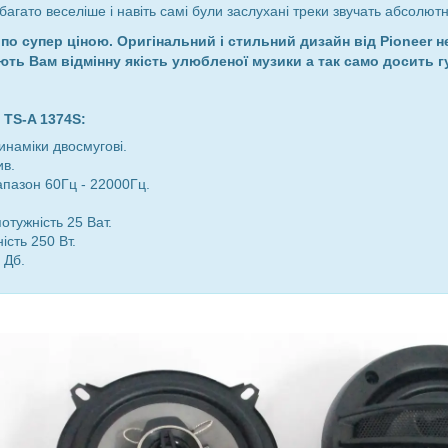
багато веселіше і навіть самі були заслухані треки звучать абсолют
 по супер ціною. Оригінальний і стильний дизайн від Pioneer
ть Вам відмінну якість улюбленої музики а так само досить г
TS-A 1374S:
инаміки двосмугові.
ив.
апазон 60Гц - 22000Гц.
отужність 25 Ват.
ість 250 Вт.
 Дб.