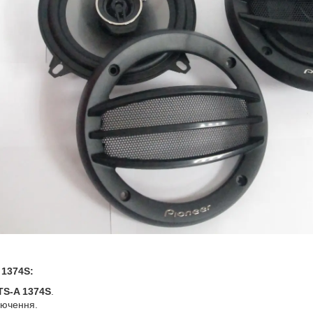
 1374S:
TS-A 1374S
.
лючення.